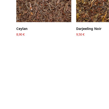
AJOUTER AU PANIER
AJOUTER AU 
Ceylan
Darjeeling Noir
8,90
€
9,50
€