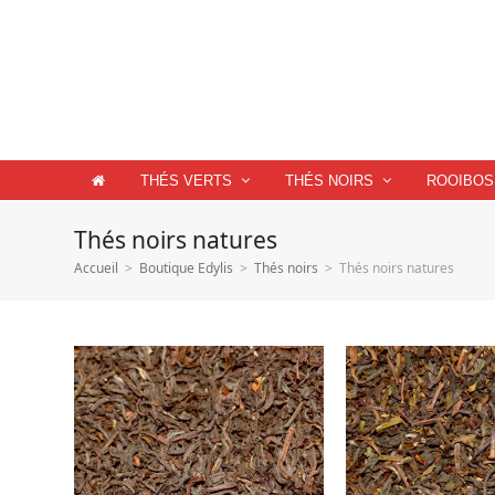
THÉS VERTS
THÉS NOIRS
ROOIBOS
Thés noirs natures
Accueil
>
Boutique Edylis
>
Thés noirs
>
Thés noirs natures