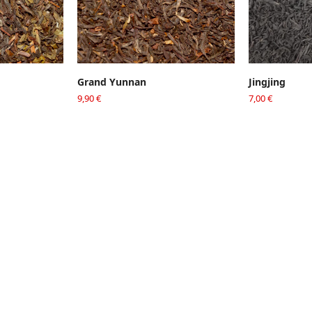
PANIER
AJOUTER AU PANIER
AJOUT
Grand Yunnan
Jingjing
9,90
€
7,00
€