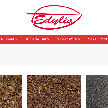
 & TISANES
THÉS NATURES
SANS ARÔMES
CARTE CAD