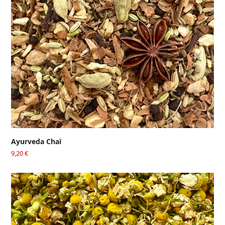
Ayurveda Chaï
9,20
€