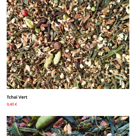
Tchaï Vert
9,40
€