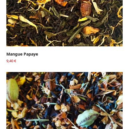
Mangue Papaye
9,40
€