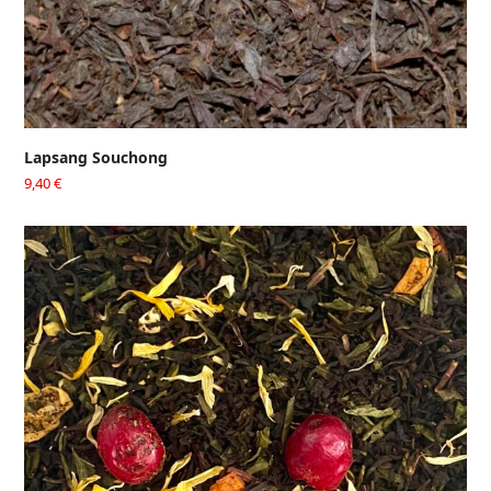
Lapsang Souchong
9,40
€