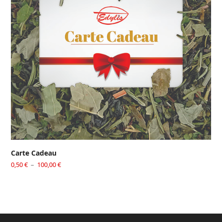
Carte Cadeau
Plage
0,50
€
–
100,00
€
de
prix :
0,50 €
à
100,00 €