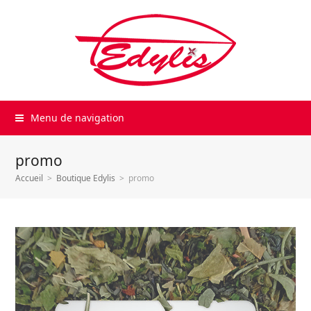
Menu de navigation
promo
Accueil
>
Boutique Edylis
>
promo