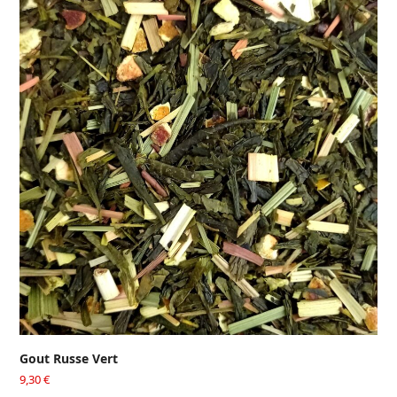
Gout Russe Vert
9,30
€