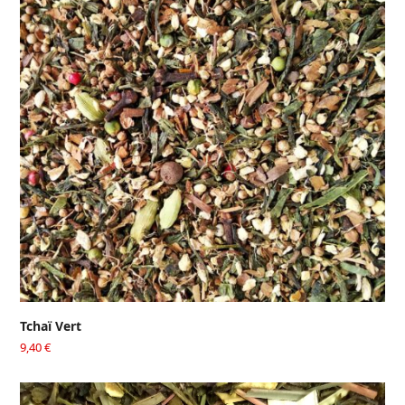
Tchaï Vert
9,40
€