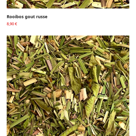
Rooibos gout russe
8,90
€