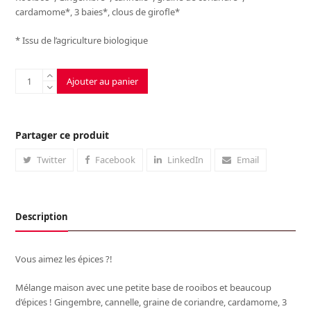
cardamome*, 3 baies*, clous de girofle*
* Issu de l’agriculture biologique
quantité
Ajouter au panier
de
Rooibos
Chai
Imperial
Partager ce produit
Twitter
Facebook
LinkedIn
Email
Description
Vous aimez les épices ?!
Mélange maison avec une petite base de rooibos et beaucoup
d’épices ! Gingembre, cannelle, graine de coriandre, cardamome, 3