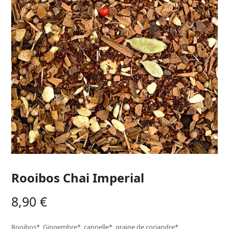
Rooibos Chai Imperial
8,90
€
Rooibos*, Gingembre*, cannelle*, graine de coriandre*,