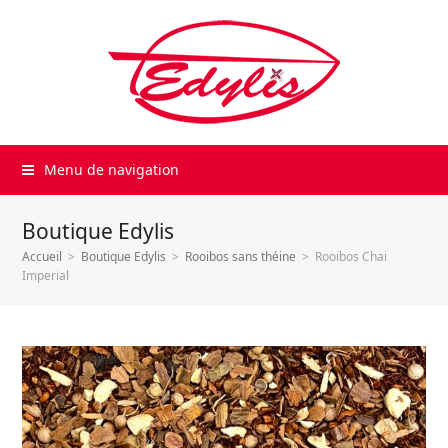
Menu de navigation
Boutique Edylis
Accueil
>
Boutique Edylis
>
Rooibos sans théine
>
Rooibos Chai
Imperial