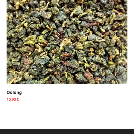
Oolong
10,90
€