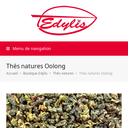
Menu de navigation
Thés natures Oolong
Accueil
>
Boutique Edylis
>
Thés natures
>
Thés natures Oolong